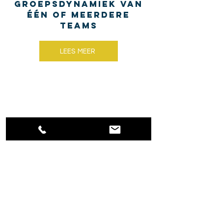
Groepsdynamiek van
één of meerdere
teams
LEES MEER
Creëer een “Mission-
Based” bedrijf of
organisatie
LEES MEER